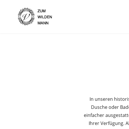
Skip
to
Hotel Garni Zum Wilden 
content
In unseren histor
Dusche oder Bade
einfacher ausgestatt
Ihrer Verfügung. A