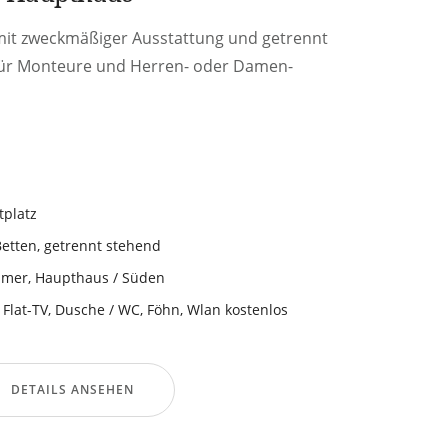
it zweckmäßiger Ausstattung und getrennt
 für Monteure und Herren- oder Damen-
tplatz
Betten, getrennt stehend
mmer
,
Haupthaus / Süden
 Flat-TV
,
Dusche / WC
,
Föhn
,
Wlan kostenlos
DETAILS ANSEHEN