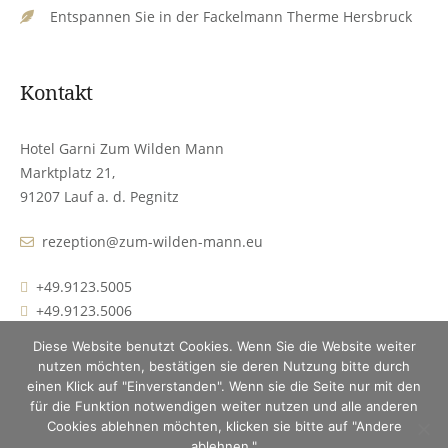
Entspannen Sie in der Fackelmann Therme Hersbruck
Kontakt
Hotel Garni Zum Wilden Mann
Marktplatz 21,
91207 Lauf a. d. Pegnitz
rezeption@zum-wilden-mann.eu
+49.9123.5005
+49.9123.5006
Diese Website benutzt Cookies. Wenn Sie die Website weiter
nutzen möchten, bestätigen sie deren Nutzung bitte durch
einen Klick auf "Einverstanden". Wenn sie die Seite nur mit den
für die Funktion notwendigen weiter nutzen und alle anderen
Cookies ablehnen möchten, klicken sie bitte auf "Andere
Impressum | Datenschutz
ablehnen."