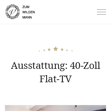
Skip
to
Hotel Garni Zum Wilden
content
Mann in Lauf an der Pegnitz
Ausstattung:
40-Zoll
Flat-TV