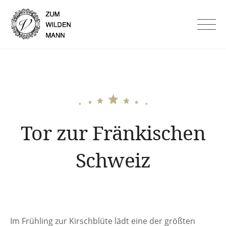
Skip
to
Hotel Garni Zum Wilden
content
Mann in Lauf an der Pegnitz
Tor zur Fränkischen
Schweiz
Im Frühling zur Kirschblüte lädt eine der größten