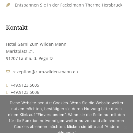
Entspannen Sie in der Fackelmann Therme Hersbruck
Kontakt
Hotel Garni Zum Wilden Mann
Marktplatz 21,
91207 Lauf a. d. Pegnitz
rezeption@zum-wilden-mann.eu
+49.9123.5005
+49.9123.5006
Diese Website benutzt Cookies. Wenn Sie die Website weiter
nutzen möchten, bestätigen sie deren Nutzung bitte durch
einen Klick auf "Einverstanden". Wenn sie die Seite nur mit den
für die Funktion notwendigen weiter nutzen und alle anderen
Cookies ablehnen möchten, klicken sie bitte auf "Andere
Impressum | Datenschutz
ablehnen."