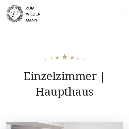
Skip
to
Hotel Garni Zum Wilden
content
Mann in Lauf an der Pegnitz
Einzelzimmer |
Haupthaus