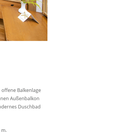
: offene Balkenlage
önen Außenbalkon
modernes Duschbad
0 m.