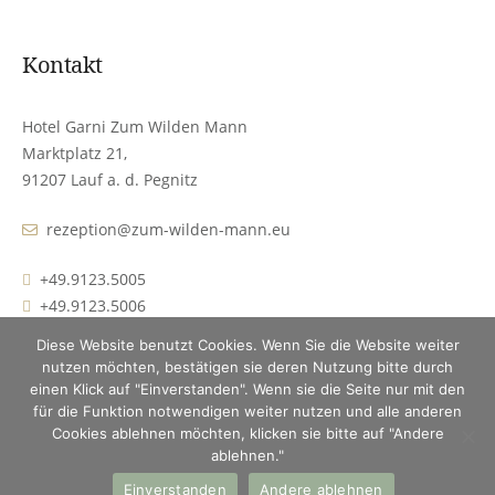
Kontakt
Hotel Garni Zum Wilden Mann
Marktplatz 21,
91207 Lauf a. d. Pegnitz
rezeption@zum-wilden-mann.eu
+49.9123.5005
+49.9123.5006
Diese Website benutzt Cookies. Wenn Sie die Website weiter
nutzen möchten, bestätigen sie deren Nutzung bitte durch
einen Klick auf "Einverstanden". Wenn sie die Seite nur mit den
für die Funktion notwendigen weiter nutzen und alle anderen
Cookies ablehnen möchten, klicken sie bitte auf "Andere
Impressum | Datenschutz
ablehnen."
Einverstanden
Andere ablehnen