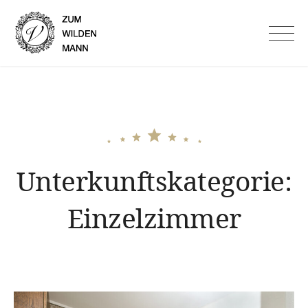
Skip
to
Hotel Garni Zum Wilden
content
Mann in Lauf an der Pegnitz
Unterkunftskategorie:
Einzelzimmer