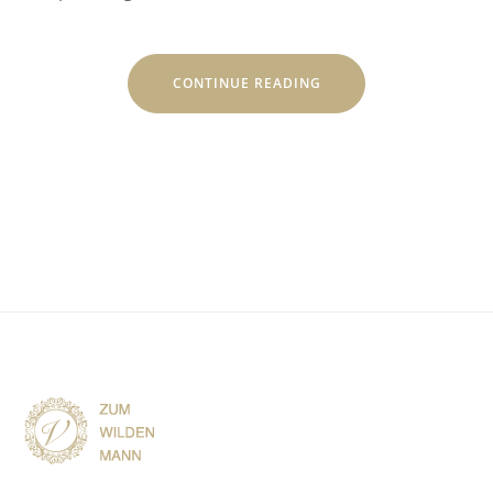
„ENTSPANNEN
CONTINUE READING
SIE
IN
DER
FACKELMANN
THERME
HERSBRUCK“