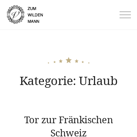
Skip
to
Hotel Garni Zum Wilden
content
Mann in Lauf an der Pegnitz
Kategorie:
Urlaub
Tor zur Fränkischen
Schweiz