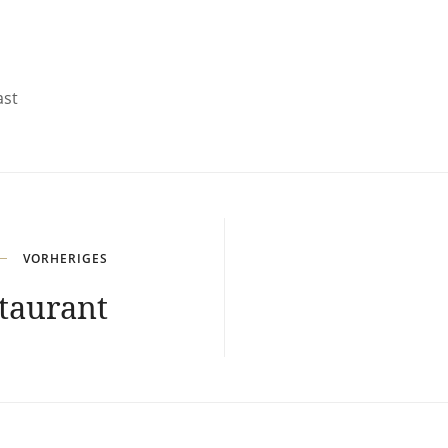
ast
VORHERIGES
taurant