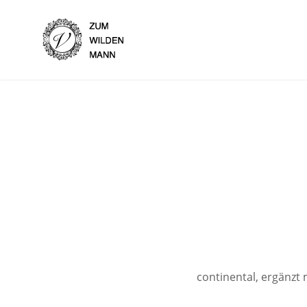
Skip
to
Hotel Garni Zum Wilden 
content
continental, ergänzt